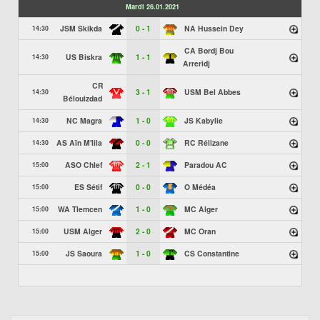
Mardi 26.01.2021
JSM Skikda
0 - 1
NA Hussein Dey
14:30
CA Bordj Bou
US Biskra
1 - 1
14:30
Arreridj
CR
3 - 1
USM Bel Abbes
14:30
Bélouizdad
NC Magra
1 - 0
JS Kabylie
14:30
AS Aïn M'lila
0 - 0
RC Rélizane
14:30
ASO Chlef
2 - 1
Paradou AC
15:00
ES Sétif
0 - 0
O Médéa
15:00
WA Tlemcen
1 - 0
MC Alger
15:00
USM Alger
2 - 0
MC Oran
15:00
JS Saoura
1 - 0
CS Constantine
15:00