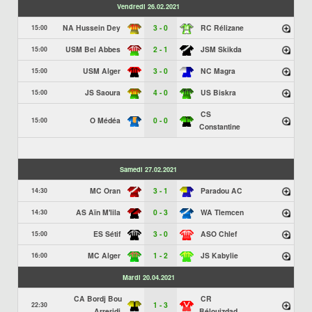
Vendredi 26.02.2021
NA Hussein Dey
3 - 0
RC Rélizane
15:00
USM Bel Abbes
2 - 1
JSM Skikda
15:00
USM Alger
3 - 0
NC Magra
15:00
JS Saoura
4 - 0
US Biskra
15:00
CS
O Médéa
0 - 0
15:00
Constantine
Samedi 27.02.2021
MC Oran
3 - 1
Paradou AC
14:30
AS Aïn M'lila
0 - 3
WA Tlemcen
14:30
ES Sétif
3 - 0
ASO Chlef
15:00
MC Alger
1 - 2
JS Kabylie
16:00
Mardi 20.04.2021
CA Bordj Bou
CR
1 - 3
22:30
Arreridj
Bélouizdad