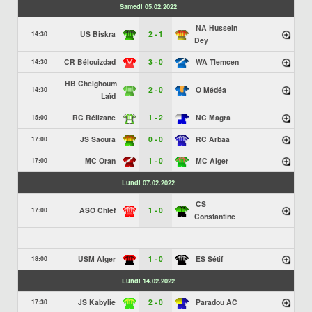
Samedi 05.02.2022
NA Hussein
US Biskra
2 - 1
14:30
Dey
CR Bélouizdad
3 - 0
WA Tlemcen
14:30
HB Chelghoum
2 - 0
O Médéa
14:30
Laïd
RC Rélizane
1 - 2
NC Magra
15:00
JS Saoura
0 - 0
RC Arbaa
17:00
MC Oran
1 - 0
MC Alger
17:00
Lundi 07.02.2022
CS
ASO Chlef
1 - 0
17:00
Constantine
USM Alger
1 - 0
ES Sétif
18:00
Lundi 14.02.2022
JS Kabylie
2 - 0
Paradou AC
17:30