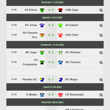
Vendredi 11.03.2022
US Biskra
0 - 0
USM Alger
14:30
Samedi 12.03.2022
RC Arbaa
0 - 0
JS Kabylie
14:30
NA Hussein
0 - 2
ASO Chlef
14:30
Dey
Dimanche 13.03.2022
MC Alger
8 - 2
RC Rélizane
14:00
CS
5 - 0
WA Tlemcen
14:30
Constantine
Paradou AC
3 - 1
NC Magra
14:30
Jeudi 07.04.2022
O Médéa
0 - 0
CR Bélouizdad
15:45
Vendredi 08.04.2022
HB Chelghoum