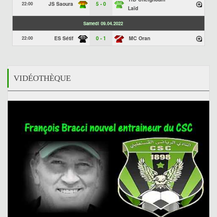
JS Saoura
5 - 0
22:00
Laïd
Samedi 09.04.2022
ES Sétif
0 - 1
MC Oran
22:00
VIDÉOTHÈQUE