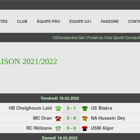
ITÉS
CLUB
ÉQUIPE PRO
ÉQUIPE U21
FANZONE
CONT
CSConstantine.Net | Portail du Club Sportif Constant
AISON 2021/2022
Vendredi 18.03.2022
HB Chelghoum Laïd
3 - 1
US Biskra
MC Oran
0 - 0
NA Hussein Dey
RC Rélizane
0 - 0
USM Alger
Samedi 19.03.2022