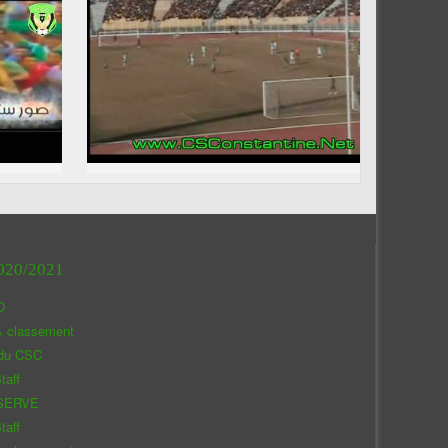
020/2021
O
& classement
 du CSC
taff
SERVE
taff