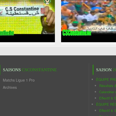
SAISONS
CSCONSTANTINE
SAISON
2
ÉQUIPE PR
Matchs Ligue 1 Pro
Résultats 
Archives
Calendrier
Effectif & S
ÉQUIPE RÉ
Effectif & S