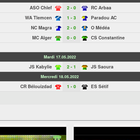
ASO Chlef
2 - 0
RC Arbaa
WA Tlemcen
1 - 3
Paradou AC
NC Magra
2 - 0
O Médéa
MC Alger
0 - 0
CS Constantine
Mardi 17.05.2022
JS Kabylie
2 - 1
JS Saoura
Mercredi 18.05.2022
CR Bélouizdad
1 - 0
ES Sétif