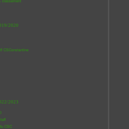
& classement
019/2020
aff CSConstantine
022/2023
O
taff
 du CSC