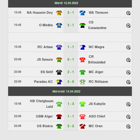
Mardi 12.04.2022
NA Hussein Dey
3 - 1
WA Tlemcen
15:45
CS
O Médéa
2 - 1
15:45
Constantine
RC Arbaa
1 - 1
NC Magra
15:45
CR
JS Saoura
0 - 1
22:00
Bélouizdad
ES Sétif
2 - 1
MC Alger
22:00
Paradou AC
3 - 0
RC Rélizane
22:00
Mercredi 13.04.2022
HB Chelghoum
1 - 3
JS Kabylie
15:45
Laïd
USM Alger
1 - 1
ASO Chlef
22:00
US Biskra
2 - 2
MC Oran
22:00