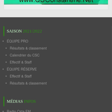
SAISON
2021/2022
ÉQUIPE PRO
Résultats & classement
Calendrier du CSC
Effectif & Staff
ÉQUIPE RÉSERVE
Effectif & Staff
Résultats & classement
MÉDIAS
INFOS
Radio Cirta FM