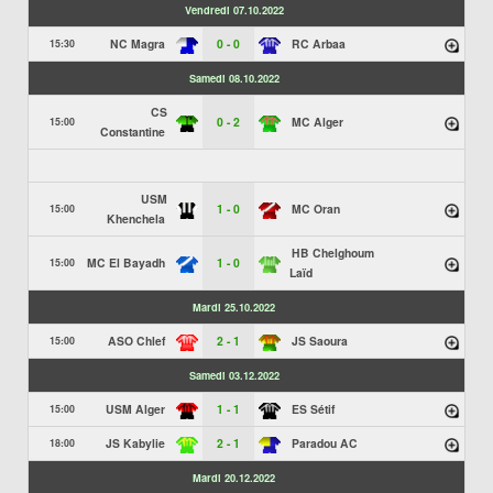
Vendredi 07.10.2022
NC Magra
0 - 0
RC Arbaa
15:30
Samedi 08.10.2022
CS
0 - 2
MC Alger
15:00
Constantine
USM
1 - 0
MC Oran
15:00
Khenchela
HB Chelghoum
MC El Bayadh
1 - 0
15:00
Laïd
Mardi 25.10.2022
ASO Chlef
2 - 1
JS Saoura
15:00
Samedi 03.12.2022
USM Alger
1 - 1
ES Sétif
15:00
JS Kabylie
2 - 1
Paradou AC
18:00
Mardi 20.12.2022