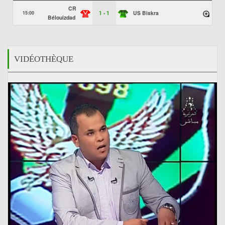
CR
1 - 1
US Biskra
15:00
Bélouizdad
VIDÉOTHÈQUE