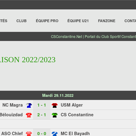
ITÉS
CLUB
ÉQUIPE PRO
ÉQUIPE U21
FANZONE
CONT
CSConstantine.Net | Portail du Club Sportif Constant
AISON 2022/2023
Mardi 29.11.2022
NC Magra
1 - 1
USM Alger
Bélouizdad
2 - 1
CS Constantine
ASO Chlef
0 - 0
MC El Bayadh