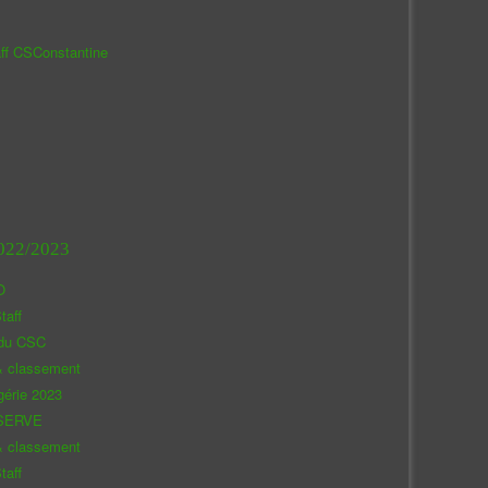
aff CSConstantine
022/2023
O
taff
 du CSC
& classement
gérie 2023
SERVE
& classement
taff