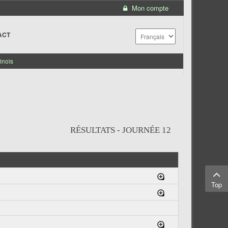
Mon compte
ACT
inois
RÉSULTATS - JOURNÉE 12
Top