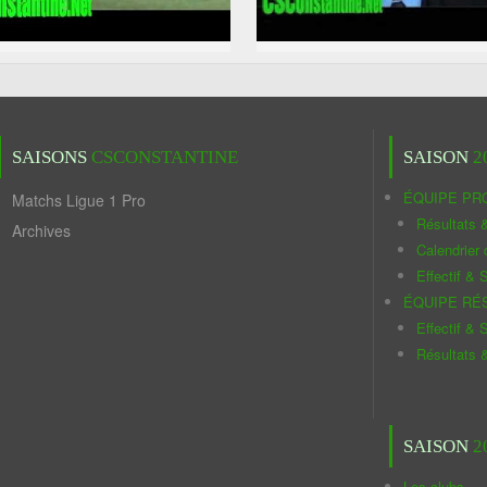
SAISONS
CSCONSTANTINE
SAISON
2
ÉQUIPE PR
Matchs Ligue 1 Pro
Résultats 
Archives
Calendrier
Effectif & S
ÉQUIPE RÉ
Effectif & S
Résultats 
SAISON
2
Les clubs