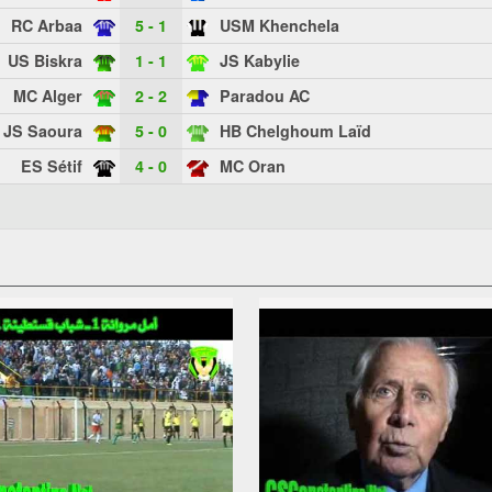
RC Arbaa
5 - 1
USM Khenchela
US Biskra
1 - 1
JS Kabylie
MC Alger
2 - 2
Paradou AC
JS Saoura
5 - 0
HB Chelghoum Laïd
ES Sétif
4 - 0
MC Oran