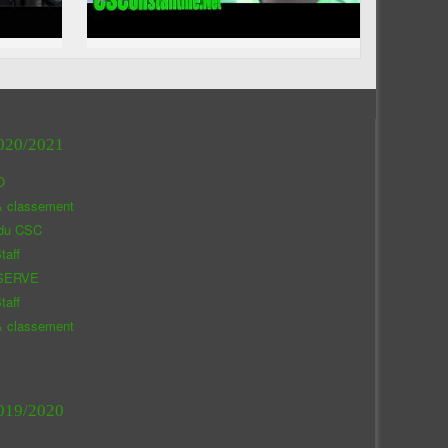
020/2021
O
& classement
 du CSC
taff
SERVE
taff
& classement
019/2020