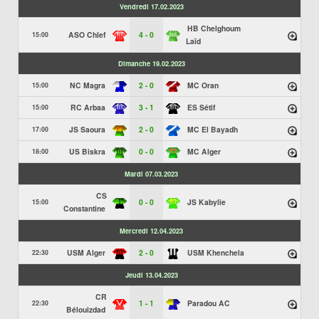
Vendredi 17.02.2023
HB Chelghoum
ASO Chlef
4 - 0
15:00
Laïd
Dimanche 19.02.2023
NC Magra
2 - 0
MC Oran
15:00
RC Arbaa
3 - 1
ES Sétif
15:00
JS Saoura
2 - 0
MC El Bayadh
17:00
US Biskra
0 - 0
MC Alger
18:00
Mardi 07.03.2023
CS
0 - 0
JS Kabylie
15:00
Constantine
Mercredi 12.04.2023
USM Alger
2 - 0
USM Khenchela
22:30
Jeudi 13.04.2023
CR
1 - 1
Paradou AC
22:30
Bélouizdad