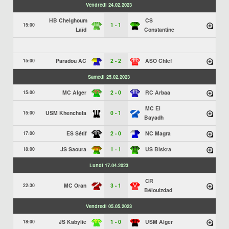
Vendredi 24.02.2023
HB Chelghoum
CS
1 - 1
15:00
Laïd
Constantine
Paradou AC
2 - 2
ASO Chlef
15:00
Samedi 25.02.2023
MC Alger
2 - 0
RC Arbaa
15:00
MC El
USM Khenchela
0 - 1
15:00
Bayadh
ES Sétif
2 - 0
NC Magra
17:00
JS Saoura
1 - 1
US Biskra
18:00
Lundi 17.04.2023
CR
MC Oran
3 - 1
22:30
Bélouizdad
Vendredi 05.05.2023
JS Kabylie
1 - 0
USM Alger
18:00