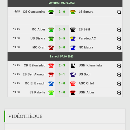
Vendredi 06.10.2023
CS Constantine
3 - 0
JS Saoura
15:45
MC Alger
5 - 3
ES Sétif
15:45
US Biskra
0 - 5
Paradou AC
19:00
MC Oran
0 - 0
NC Magra
19:00
Samedi 07.10.2023
CR Bélouizdad
2 - 3
USM Khenchela
15:45
ES Ben Aknoun
0 - 1
US Souf
15:45
MC El Bayadh
1 - 0
ASO Chlef
15:45
JS Kabylie
1 - 0
USM Alger
19:00
VIDÉOTHÈQUE