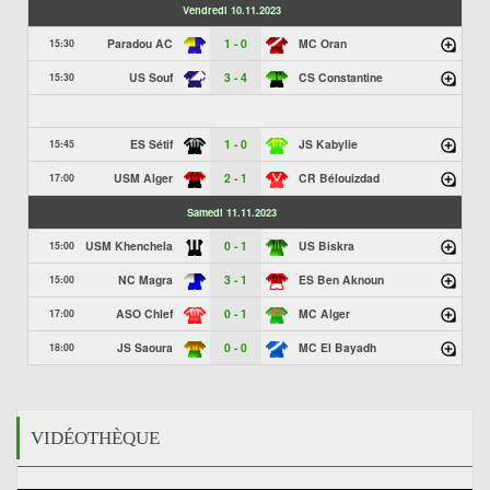
Vendredi 10.11.2023
Paradou AC
1 - 0
MC Oran
15:30
US Souf
3 - 4
CS Constantine
15:30
ES Sétif
1 - 0
JS Kabylie
15:45
USM Alger
2 - 1
CR Bélouizdad
17:00
Samedi 11.11.2023
USM Khenchela
0 - 1
US Biskra
15:00
NC Magra
3 - 1
ES Ben Aknoun
15:00
ASO Chlef
0 - 1
MC Alger
17:00
JS Saoura
0 - 0
MC El Bayadh
18:00
VIDÉOTHÈQUE