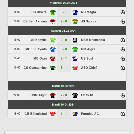
Vendredi 23.02.2024
US Biskra
0 - 1
NC Magra
16:00
ES Ben Aknoun
2 - 0
JS Saoura
16:00
Samedi 24.02.2024
JS Kabylie
0 - 0
USM Khenchela
16:00
MC El Bayadh
0 - 0
MC Alger
16:00
MC Oran
2 - 1
US Souf
16:45
CS Constantine
3 - 1
ASO Chlef
16:45
Mardi 19.03.2024
USM Alger
2 - 0
ES Sétif
22:00
Mardi 16.04.2024
CR Bélouizdad
1 - 1
Paradou AC
18:00