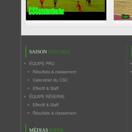
SAISON
2021/2022
ÉQUIPE PRO
Résultats & classement
Calendrier du CSC
Effectif & Staff
ÉQUIPE RÉSERVE
Effectif & Staff
Résultats & classement
MÉDIAS
INFOS