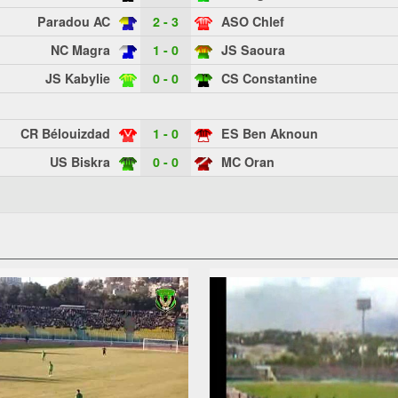
Paradou AC
2 - 3
ASO Chlef
NC Magra
1 - 0
JS Saoura
JS Kabylie
0 - 0
CS Constantine
CR Bélouizdad
1 - 0
ES Ben Aknoun
US Biskra
0 - 0
MC Oran