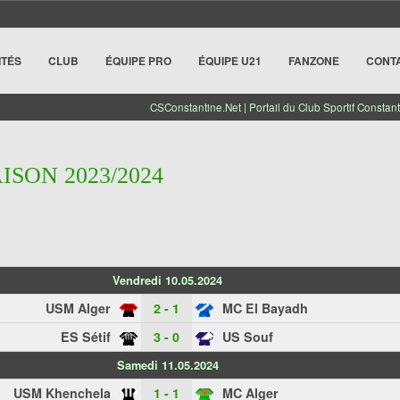
ITÉS
CLUB
ÉQUIPE PRO
ÉQUIPE U21
FANZONE
CONT
CSConstantine.Net | Portail du Club Sportif Constant
AISON 2023/2024
Vendredi 10.05.2024
USM Alger
2 - 1
MC El Bayadh
ES Sétif
3 - 0
US Souf
Samedi 11.05.2024
USM Khenchela
1 - 1
MC Alger