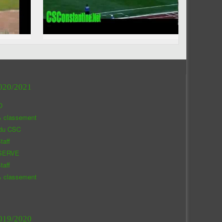
020/2021
O
& classement
 du CSC
taff
SERVE
taff
& classement
019/2020