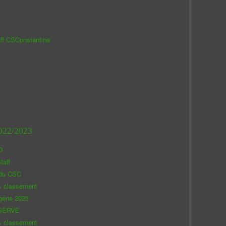
aff CSConstantine
022/2023
O
taff
 du CSC
& classement
gérie 2023
SERVE
& classement