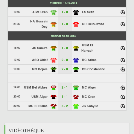
Vendredi 17.10.2014
ASM Oran
1 - 0
ES Sétif
19:00
NA Hussein
1 - 0
CR Bélouizdad
21:30
Dey
Samedi 18.10.2014
USM El
JS Saoura
1 - 0
16:00
Harrach
ASO Chlef
2 - 0
RC Arbaa
17:00
MO Béjaia
2 - 0
CS Constantine
19:00
USM Bel Abbes
2 - 1
MC Alger
19:00
USM Alger
1 - 1
MC Oran
20:00
MC El Eulma
3 - 2
JS Kabylie
20:00
VIDÉOTHÈQUE