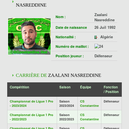
NASREDDINE
Zaalani
Nom :
Nasreddine
26 Juil 1992
Date de naissance
Algérie
Nationalité :
Numéro de maillot :
Défenseur
Position joueur :
CARRIÈRE DE
ZAALANI NASREDDINE
Compétition
Saison
Équipe
Fonction
/ Position
Championnat de Ligue 1 Pro
Saison
CS
Défenseur
- 2023/2024
2023/2024
Constantine
Championnat de Ligue 1 Pro
Saison
CS
Défenseur
- 2022/2023
2022/2023
Constantine
Championnat de Ligue 1 Pro
Saison
CS
Défenseur