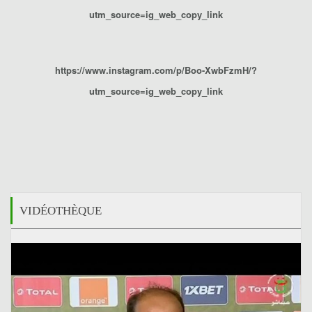
utm_source=ig_web_copy_link
https://www.instagram.com/p/Boo-XwbFzmH/?
utm_source=ig_web_copy_link
VIDÉOTHÈQUE