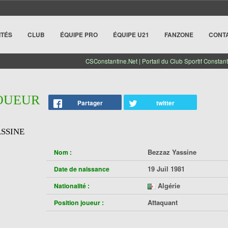
ITÉS
CLUB
ÉQUIPE PRO
ÉQUIPE U21
FANZONE
CONT
CSConstantine.Net | Portail du Club Sportif Constant
JOUEUR
Partager
twitter
ASSINE
Bezzaz Yassine
Nom :
19 Juil 1981
Date de naissance
Algérie
Nationalité :
Attaquant
Position joueur :