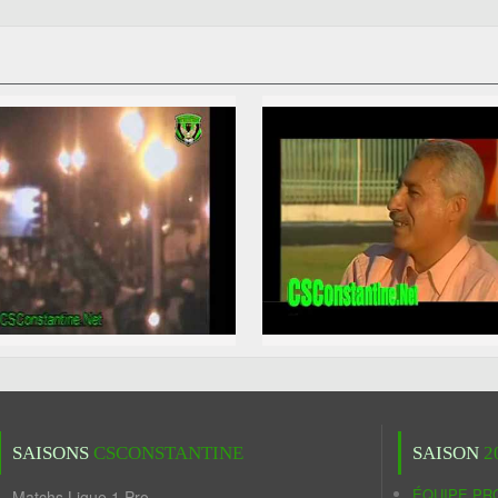
SAISONS
CSCONSTANTINE
SAISON
2
ÉQUIPE PR
Matchs Ligue 1 Pro