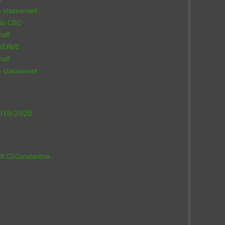
& classement
 du CSC
taff
SERVE
taff
& classement
019/2020
aff CSConstantine