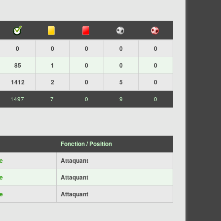
0
0
0
0
0
85
1
0
0
0
1412
2
0
5
0
1497
7
0
9
0
Fonction / Position
e
Attaquant
e
Attaquant
e
Attaquant