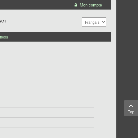
Mon compte
ACT
inois
Top