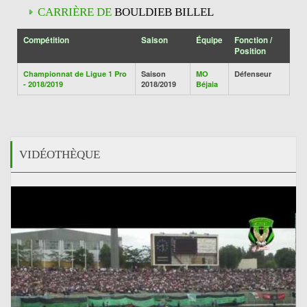
CARRIÈRE DE
BOULDIEB BILLEL
Compétition
Saison
Équipe
Fonction /
Position
Championnat de Ligue 1 Pro
Saison
MO
Défenseur
- 2018/2019
2018/2019
Béjaia
VIDÉOTHÈQUE