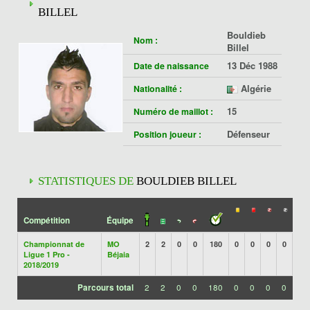
BILLEL
Bouldieb
Nom :
Billel
13 Déc 1988
Date de naissance
Algérie
Nationalité :
15
Numéro de maillot :
Défenseur
Position joueur :
STATISTIQUES DE
BOULDIEB BILLEL
Compétition
Équipe
Championnat de
MO
2
2
0
0
180
0
0
0
0
Ligue 1 Pro -
Béjaia
2018/2019
Parcours total
2
2
0
0
180
0
0
0
0