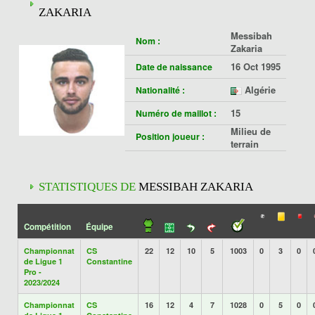
ZAKARIA
Messibah
Nom :
Zakaria
16 Oct 1995
Date de naissance
Algérie
Nationalité :
15
Numéro de maillot :
Milieu de
Position joueur :
terrain
STATISTIQUES DE
MESSIBAH ZAKARIA
Compétition
Équipe
Championnat
CS
22
12
10
5
1003
0
3
0
de Ligue 1
Constantine
Pro -
2023/2024
Championnat
CS
16
12
4
7
1028
0
5
0