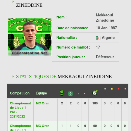
ZINEDDINE
Mekkaoui
Nom :
Zineddine
10 Jan 1987
Date de naissance
Algérie
Nationalité :
17
Numéro de maillot :
Défenseur
Position joueur :
STATISTIQUES DE
MEKKAOUI ZINEDDINE
Compétition
Équipe
Championnat
MC Oran
2
2
0
0
180
0
0
0
0
de Ligue 1
Pro -
2021/2022
Championnat
MC Oran
1
1
0
0
90
0
0
0
0
de Ligue 1