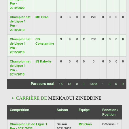
Pro -
2019/2020
Championnat
MC Oran
3
3
0
0
270
0
0
0
0
de Ligue 1
Pro -
2018/2019
Championnat
CS
9
9
0
2
788
0
0
0
0
de Ligue 1
Constantine
Pro -
2015/2016
Championnat
JS Kabylie
0
0
0
0
0
0
0
0
0
de Ligue 1
Pro -
2014/2015
Parcours total
15
15
0
2
1328
1
2
0
0
CARRIÈRE DE
MEKKAOUI ZINEDDINE
Compétition
Saison
Équipe
Fonction /
Position
Championnat de Ligue 1
Saison
MC Oran
Défenseur
Pro - 2021/2022
2021/2022