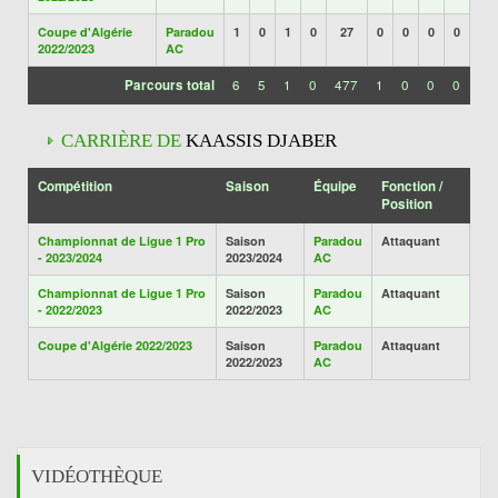
Coupe d'Algérie
Paradou
1
0
1
0
27
0
0
0
0
2022/2023
AC
Parcours total
6
5
1
0
477
1
0
0
0
CARRIÈRE DE
KAASSIS DJABER
Compétition
Saison
Équipe
Fonction /
Position
Championnat de Ligue 1 Pro
Saison
Paradou
Attaquant
- 2023/2024
2023/2024
AC
Championnat de Ligue 1 Pro
Saison
Paradou
Attaquant
- 2022/2023
2022/2023
AC
Coupe d'Algérie 2022/2023
Saison
Paradou
Attaquant
2022/2023
AC
VIDÉOTHÈQUE