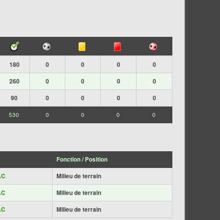
180
0
0
0
0
260
0
0
0
0
90
0
0
0
0
530
0
0
0
0
Fonction / Position
AC
Milieu de terrain
AC
Milieu de terrain
AC
Milieu de terrain