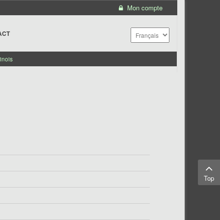
Mon compte
ACT
inois
Top