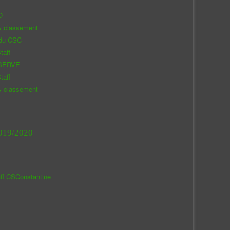
O
& classement
 du CSC
taff
SERVE
taff
& classement
019/2020
aff CSConstantine