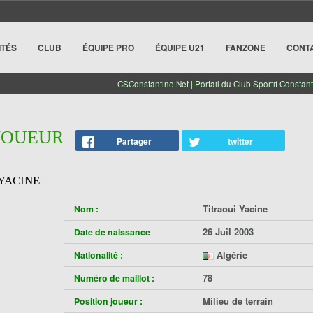
ITÉS
CLUB
ÉQUIPE PRO
ÉQUIPE U21
FANZONE
CONT
CSConstantine.Net | Portail du Club Sportif Constant
 JOUEUR
Partager
twitter
YACINE
Titraoui Yacine
Nom :
26 Juil 2003
Date de naissance
Algérie
Nationalité :
78
Numéro de maillot :
Milieu de terrain
Position joueur :