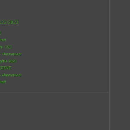
022/2023
O
taff
 du CSC
& classement
gérie 2023
SERVE
& classement
taff