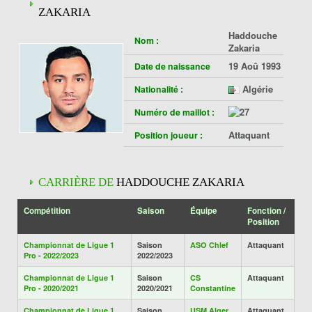
ZAKARIA
Haddouche
Nom :
Zakaria
19 Aoû 1993
Date de naissance
Algérie
Nationalité :
Numéro de maillot :
Attaquant
Position joueur :
CARRIÈRE DE
HADDOUCHE ZAKARIA
Compétition
Saison
Équipe
Fonction /
Position
Championnat de Ligue 1
Saison
ASO Chlef
Attaquant
Pro - 2022/2023
2022/2023
Championnat de Ligue 1
Saison
CS
Attaquant
Pro - 2020/2021
2020/2021
Constantine
Championnat de Ligue 1
Saison
USM Alger
Attaquant