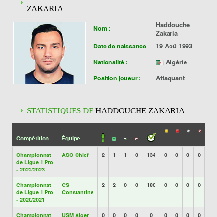
ZAKARIA
Haddouche
Nom :
Zakaria
19 Aoû 1993
Date de naissance
Algérie
Nationalité :
Attaquant
Position joueur :
STATISTIQUES DE
HADDOUCHE ZAKARIA
Compétition
Équipe
Championnat
ASO Chlef
2
1
1
0
134
0
0
0
0
de Ligue 1 Pro
- 2022/2023
Championnat
CS
2
2
0
0
180
0
0
0
0
de Ligue 1 Pro
Constantine
- 2020/2021
Championnat
USM Alger
0
0
0
0
0
0
0
0
0