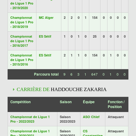
de Ligue 1 Pro
- 2019/2020
Championnat
MC Alger
2
2
0
1
154
0
0
0
0
de Ligue 1 Pro
- 2018/2019
Championnat
ES Sétif
1
0
1
0
25
0
0
0
0
de Ligue 1 Pro
- 2016/2017
Championnat
ES Sétif
2
1
1
0
154
0
1
0
0
de Ligue 1 Pro
- 2015/2016
Parcours total
9
6
3
1
647
0
1
0
0
CARRIÈRE DE
HADDOUCHE ZAKARIA
Compétition
Saison
Équipe
Fonction /
Position
Championnat de Ligue 1
Saison
ASO Chlef
Attaquant
Pro - 2022/2023
2022/2023
Championnat de Ligue 1
Saison
CS
Attaquant
Pro - 2020/2021
2020/2021
Constantine