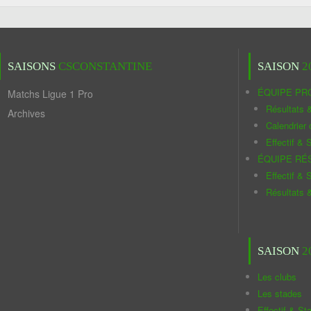
SAISONS
CSCONSTANTINE
SAISON
2
ÉQUIPE PR
Matchs Ligue 1 Pro
Résultats 
Archives
Calendrier
Effectif & S
ÉQUIPE RÉ
Effectif & S
Résultats 
SAISON
2
Les clubs
Les stades
Effectif & St