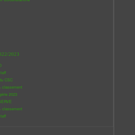
022/2023
O
taff
 du CSC
& classement
gérie 2023
SERVE
& classement
taff