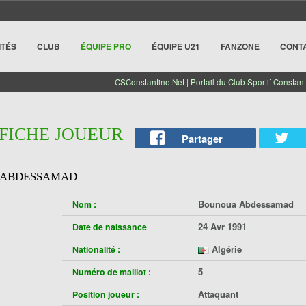
ITÉS
CLUB
ÉQUIPE PRO
ÉQUIPE U21
FANZONE
CONT
CSConstantine.Net | Portail du Club Sportif Constant
 FICHE JOUEUR
Partager
 ABDESSAMAD
Bounoua Abdessamad
Nom :
24 Avr 1991
Date de naissance
Algérie
Nationalité :
5
Numéro de maillot :
Attaquant
Position joueur :