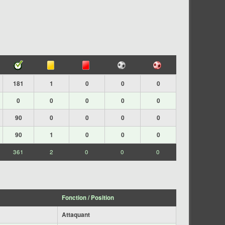
181
1
0
0
0
0
0
0
0
0
90
0
0
0
0
90
1
0
0
0
361
2
0
0
0
Fonction / Position
Attaquant