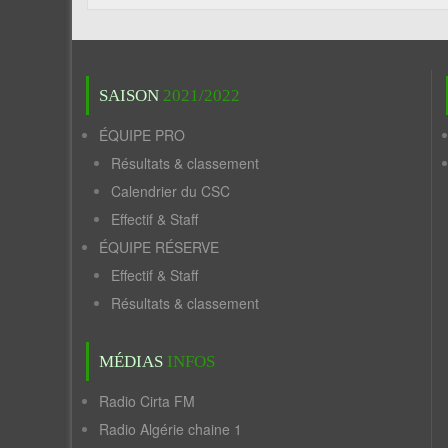
SAISON
2021/2022
ÉQUIPE PRO
Résultats & classement
Calendrier du CSC
Effectif & Staff
ÉQUIPE RÉSERVE
Effectif & Staff
Résultats & classement
MÉDIAS
INFOS
Radio Cirta FM
Radio Algérie chaine 1