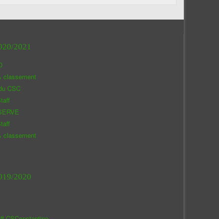
020/2021
O
& classement
 du CSC
taff
SERVE
taff
& classement
019/2020
aff CSConstantine