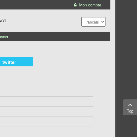
Mon compte
ACT
inois
twitter
Top