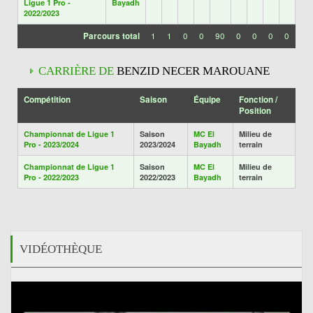
Ligue 1 Pro -
Bayadh
2022/2023
Parcours total
1
1
0
0
90
0
0
0
0
CARRIÈRE DE
BENZID NECER MAROUANE
Compétition
Saison
Équipe
Fonction /
Position
Championnat de Ligue 1
Saison
MC El
Milieu de
Pro - 2023/2024
2023/2024
Bayadh
terrain
Championnat de Ligue 1
Saison
MC El
Milieu de
Pro - 2022/2023
2022/2023
Bayadh
terrain
VIDÉOTHÈQUE