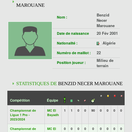
MAROUANE
Benzid
Nom :
Necer
Marouane
20 Fév 2001
Date de naissance
Algérie
Nationalité :
22
Numéro de maillot :
Milieu de
Position joueur :
terrain
STATISTIQUES DE
BENZID NECER MAROUANE
Compétition
Équipe
Championnat de
MC El
1
1
0
0
90
0
0
0
0
Ligue 1 Pro -
Bayadh
2023/2024
Championnat de
MC El
0
0
0
0
0
0
0
0
0