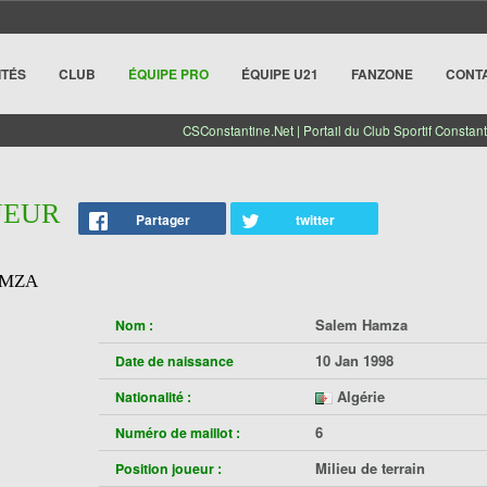
ITÉS
CLUB
ÉQUIPE PRO
ÉQUIPE U21
FANZONE
CONT
CSConstantine.Net | Portail du Club Sportif Constant
UEUR
Partager
twitter
AMZA
Salem Hamza
Nom :
10 Jan 1998
Date de naissance
Algérie
Nationalité :
6
Numéro de maillot :
Milieu de terrain
Position joueur :