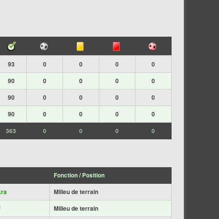
93
0
0
0
0
90
0
0
0
0
90
0
0
0
0
90
0
0
0
0
363
0
0
0
0
Fonction / Position
kra
Milieu de terrain
f
Milieu de terrain