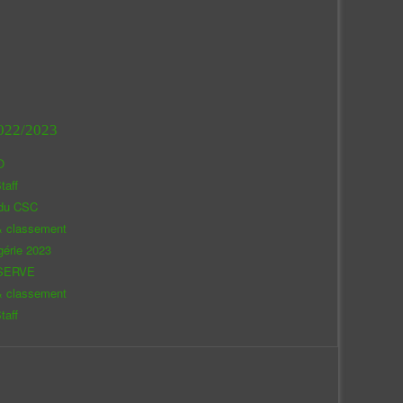
022/2023
O
taff
 du CSC
& classement
gérie 2023
SERVE
& classement
taff