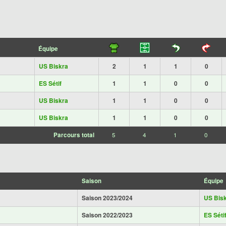
Équipe
US Biskra
2
1
1
0
ES Sétif
1
1
0
0
US Biskra
1
1
0
0
US Biskra
1
1
0
0
Parcours total
5
4
1
0
Saison
Équipe
Saison 2023/2024
US Bis
Saison 2022/2023
ES Séti