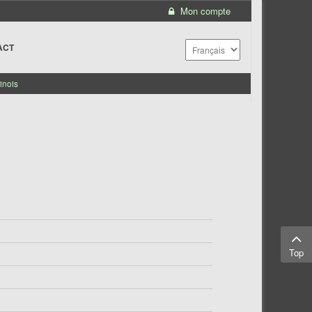
Mon compte
ACT
inois
Top