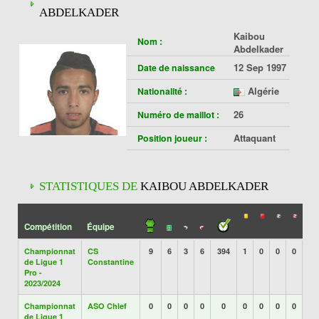
ABDELKADER
Kaibou
Nom :
Abdelkader
12 Sep 1997
Date de naissance
Algérie
Nationalité :
26
Numéro de maillot :
Attaquant
Position joueur :
STATISTIQUES DE
KAIBOU ABDELKADER
Compétition
Équipe
Championnat
CS
9
6
3
6
394
1
0
0
0
de Ligue 1
Constantine
Pro -
2023/2024
Championnat
ASO Chlef
0
0
0
0
0
0
0
0
0
de Ligue 1