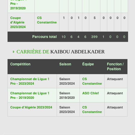
Pro -
2019/2020
Coupe
CS
1
0
1
0
5
0
0
0
0
d'Algérie
Constantine
2023/2024
Parcours total
10
6
4
6
399
1
0
0
0
CARRIÈRE DE
KAIBOU ABDELKADER
Compétition
Saison
Équipe
Fonction /
Position
Championnat de Ligue 1
Saison
CS
Attaquant
Pro - 2023/2024
2023/2024
Constantine
Championnat de Ligue 1
Saison
ASO Chlef
Attaquant
Pro - 2019/2020
2019/2020
Coupe d'Algérie 2023/2024
Saison
CS
Attaquant
2023/2024
Constantine