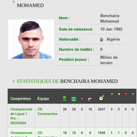
MOHAMED
Benchaira
Nom :
Mohamed
10 Jan 1992
Date de naissance
Algérie
Nationalité :
6
Numéro de maillot :
Milieu de
Position joueur :
terrain
STATISTIQUES DE
BENCHAIRA MOHAMED
Compétition
Équipe
Championnat
CS
28
26
2
16
2247
2
3
0
0
de Ligue 1
Constantine
Pro -
2023/2024
Championnat
CS
18
12
6
6
1045
1
1
0
0