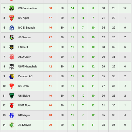
2
CS Constantine
50
30
14
8
8
38
26
12
3
MC Alger
47
30
12
11
7
21
20
1
4
MC El Bayadh
46
30
13
7
10
34
25
9
5
JS Saoura
42
30
11
9
10
32
25
7
6
ES Sétif
42
30
11
9
10
38
32
6
7
ASO Chlef
42
30
11
9
10
36
31
5
8
USM Khenchela
42
30
12
6
12
29
29
0
9
Paradou AC
41
30
11
8
11
35
33
2
10
MC Oran
41
30
11
8
11
27
34
-7
11
US Biskra
40
30
10
10
10
30
28
2
12
USM Alger
40
30
11
7
12
31
30
1
13
NC Magra
40
30
11
7
12
35
36
-1
14
JS Kabylie
39
30
10
9
11
35
26
9