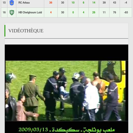
15
RC Arbaa
36
30
10
6
14
39
43
-4
16
HB Chelghoum Laïd
4
30
0
4
26
11
76
-65
VIDÉOTHÈQUE