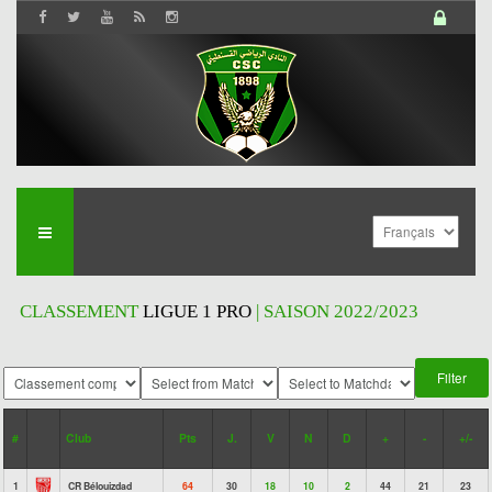
CLASSEMENT
LIGUE 1 PRO
| SAISON 2022/2023
#
Club
Pts
J.
V
N
D
+
-
+/-
1
CR Bélouizdad
64
30
18
10
2
44
21
23