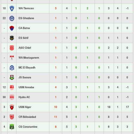
10
WA Tlemcen
5
4
1
2
1
3
4
-1
22
ES Ghozlane
1
1
0
1
0
0
0
0
-
CA Batna
1
1
0
1
0
0
0
0
-
ES Sétif
1
1
0
1
0
1
1
0
-
ASO Chlef
1
1
0
1
0
2
2
0
-
WA Mostaganem
1
1
0
1
0
1
1
0
-
MC El Bayadh
1
1
0
1
0
1
1
0
-
JS Saoura
1
1
0
1
0
0
0
0
12
USM Annaba
4
3
1
1
1
3
4
-1
30
Hydra AC
1
2
0
1
1
0
1
-1
3
USM Alger
10
4
3
1
0
18
1
17
2
CR Bélouizdad
11
5
4
1
0
8
3
5
4
CS Constantine
8
5
3
1
1
6
3
3