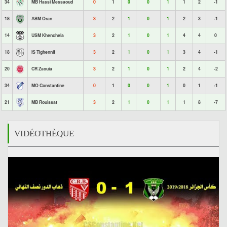
34
MB Hassi Messaoud
0
1
0
0
1
1
2
-1
18
ASM Oran
3
2
1
0
1
2
3
-1
14
USM Khenchela
3
2
1
0
1
4
4
0
18
IS Tighennif
3
2
1
0
1
3
4
-1
20
CR Zaouia
3
2
1
0
1
2
4
-2
34
MO Constantine
0
1
0
0
1
0
1
-1
21
MB Rouissat
3
2
1
0
1
1
8
-7
VIDÉOTHÈQUE