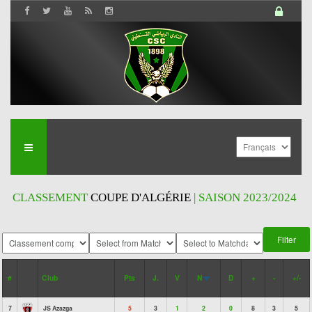
CLASSEMENT
COUPE D'ALGÉRIE
| SAISON 2023/2024
#
Club
Pts
J.
V
N
D
+
-
+/-
7
JS Azazga
5
3
1
2
0
8
3
5