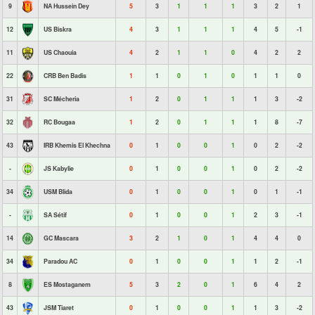
9
NA Hussein Dey
5
3
1
1
1
3
2
1
12
US Biskra
4
3
1
1
1
4
5
-1
11
US Chaouia
4
2
1
1
0
4
2
2
22
CRB Ben Badis
1
1
0
1
0
1
1
0
31
SC Mécheria
1
2
0
1
1
1
3
-2
32
RC Bougaa
1
2
0
1
1
1
8
-7
43
IRB Khemis El Khechna
0
1
0
0
1
0
2
-2
-
JS Kabylie
0
1
0
0
1
0
2
-2
34
USM Blida
0
1
0
0
1
0
1
-1
-
SA Sétif
0
1
0
0
1
2
3
-1
14
GC Mascara
3
2
1
0
1
4
4
0
34
Paradou AC
0
1
0
0
1
1
2
-1
8
ES Mostaganem
5
3
2
0
1
6
4
2
43
JSM Tiaret
0
1
0
0
1
1
3
-2