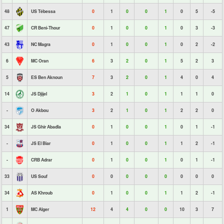
48
US Tébessa
0
1
0
0
1
0
5
-5
47
CR Beni-Thour
0
1
0
0
1
0
3
-3
43
NC Magra
0
1
0
0
1
0
2
-2
6
MC Oran
6
3
2
0
1
5
2
3
5
ES Ben Aknoun
7
3
2
0
1
4
0
4
14
JS Djijel
3
2
1
0
1
1
1
0
-
O Akbou
3
2
1
0
1
2
2
0
34
JS Ghir Abadla
0
1
0
0
1
0
1
-1
-
JS El Biar
0
1
0
0
1
1
2
-1
-
CRB Adrar
0
1
0
0
1
0
1
-1
33
US Souf
0
0
0
0
0
0
0
0
34
AS Khroub
0
1
0
0
1
1
2
-1
1
MC Alger
12
4
4
0
0
10
3
7