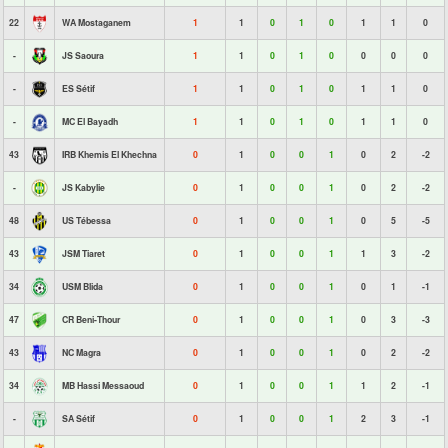
22
WA Mostaganem
1
1
0
1
0
1
1
0
-
JS Saoura
1
1
0
1
0
0
0
0
-
ES Sétif
1
1
0
1
0
1
1
0
-
MC El Bayadh
1
1
0
1
0
1
1
0
43
IRB Khemis El Khechna
0
1
0
0
1
0
2
-2
-
JS Kabylie
0
1
0
0
1
0
2
-2
48
US Tébessa
0
1
0
0
1
0
5
-5
43
JSM Tiaret
0
1
0
0
1
1
3
-2
34
USM Blida
0
1
0
0
1
0
1
-1
47
CR Beni-Thour
0
1
0
0
1
0
3
-3
43
NC Magra
0
1
0
0
1
0
2
-2
34
MB Hassi Messaoud
0
1
0
0
1
1
2
-1
-
SA Sétif
0
1
0
0
1
2
3
-1