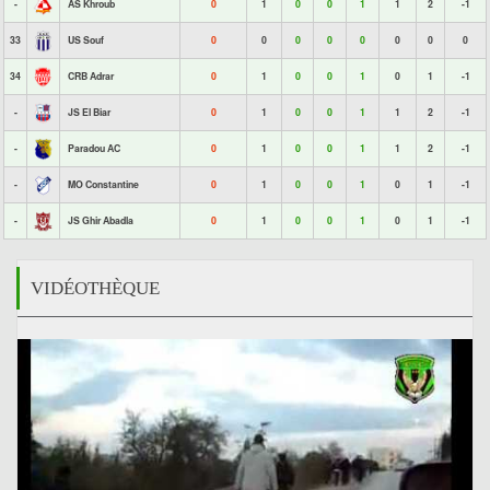
-
AS Khroub
0
1
0
0
1
1
2
-1
33
US Souf
0
0
0
0
0
0
0
0
34
CRB Adrar
0
1
0
0
1
0
1
-1
-
JS El Biar
0
1
0
0
1
1
2
-1
-
Paradou AC
0
1
0
0
1
1
2
-1
-
MO Constantine
0
1
0
0
1
0
1
-1
-
JS Ghir Abadla
0
1
0
0
1
0
1
-1
VIDÉOTHÈQUE