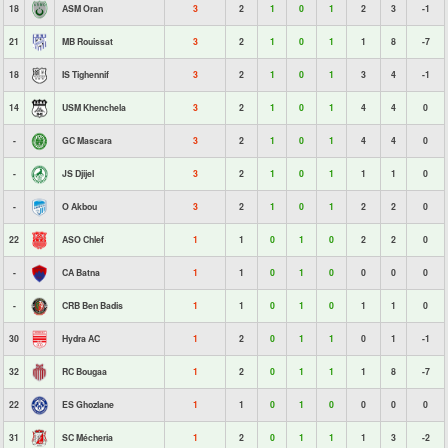
18
ASM Oran
3
2
1
0
1
2
3
-1
21
MB Rouissat
3
2
1
0
1
1
8
-7
18
IS Tighennif
3
2
1
0
1
3
4
-1
14
USM Khenchela
3
2
1
0
1
4
4
0
-
GC Mascara
3
2
1
0
1
4
4
0
-
JS Djijel
3
2
1
0
1
1
1
0
-
O Akbou
3
2
1
0
1
2
2
0
22
ASO Chlef
1
1
0
1
0
2
2
0
-
CA Batna
1
1
0
1
0
0
0
0
-
CRB Ben Badis
1
1
0
1
0
1
1
0
30
Hydra AC
1
2
0
1
1
0
1
-1
32
RC Bougaa
1
2
0
1
1
1
8
-7
22
ES Ghozlane
1
1
0
1
0
0
0
0
31
SC Mécheria
1
2
0
1
1
1
3
-2