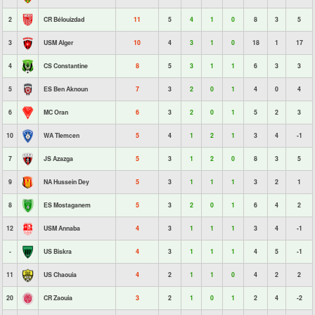
2
CR Bélouizdad
11
5
4
1
0
8
3
5
3
USM Alger
10
4
3
1
0
18
1
17
4
CS Constantine
8
5
3
1
1
6
3
3
5
ES Ben Aknoun
7
3
2
0
1
4
0
4
6
MC Oran
6
3
2
0
1
5
2
3
10
WA Tlemcen
5
4
1
2
1
3
4
-1
7
JS Azazga
5
3
1
2
0
8
3
5
9
NA Hussein Dey
5
3
1
1
1
3
2
1
8
ES Mostaganem
5
3
2
0
1
6
4
2
12
USM Annaba
4
3
1
1
1
3
4
-1
-
US Biskra
4
3
1
1
1
4
5
-1
11
US Chaouia
4
2
1
1
0
4
2
2
20
CR Zaouia
3
2
1
0
1
2
4
-2