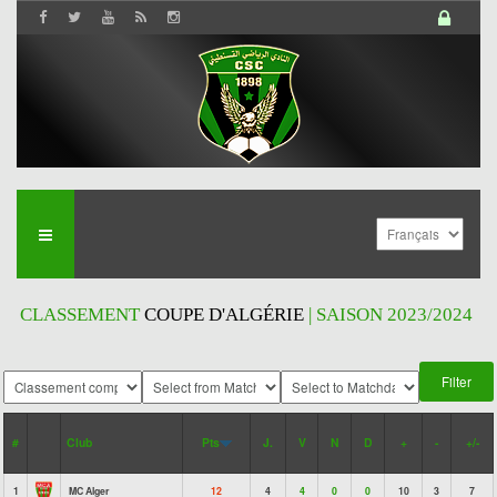
CLASSEMENT
COUPE D'ALGÉRIE
| SAISON 2023/2024
#
Club
Pts
J.
V
N
D
+
-
+/-
1
MC Alger
12
4
4
0
0
10
3
7