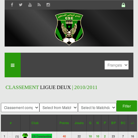
CLASSEMENT
LIGUE DEUX
| 2010/2011
#
Club
Points
Joués
G
N
P
BP
BC
+/-
1
(1)
CS Constantine
40
22
10
10
2
23
7
16