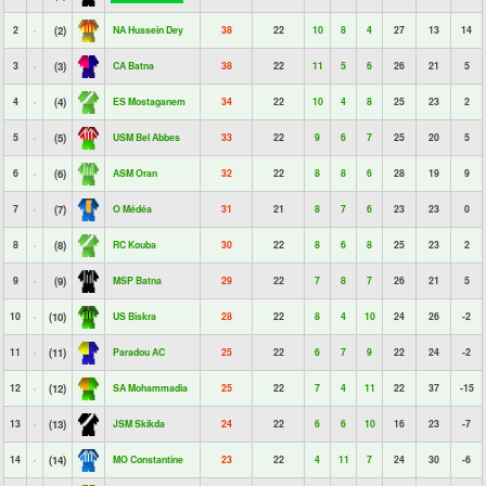
2
(2)
NA Hussein Dey
38
22
10
8
4
27
13
14
3
(3)
CA Batna
38
22
11
5
6
26
21
5
4
(4)
ES Mostaganem
34
22
10
4
8
25
23
2
5
(5)
USM Bel Abbes
33
22
9
6
7
25
20
5
6
(6)
ASM Oran
32
22
8
8
6
28
19
9
7
(7)
O Médéa
31
21
8
7
6
23
23
0
8
(8)
RC Kouba
30
22
8
6
8
25
23
2
9
(9)
MSP Batna
29
22
7
8
7
26
21
5
10
(10)
US Biskra
28
22
8
4
10
24
26
-2
11
(11)
Paradou AC
25
22
6
7
9
22
24
-2
12
(12)
SA Mohammadia
25
22
7
4
11
22
37
-15
13
(13)
JSM Skikda
24
22
6
6
10
16
23
-7
14
(14)
MO Constantine
23
22
4
11
7
24
30
-6