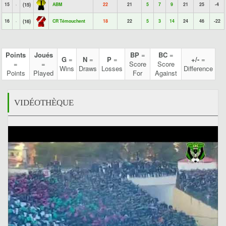
15
(15)
ABM
22
21
5
7
9
21
25
-4
16
(16)
CR Témouchent
18
22
5
3
14
24
46
-22
Points
Joués
BP
=
BC
=
G
=
N
=
P
=
+/-
=
=
=
Score
Score
Wins
Draws
Losses
Difference
Points
Played
For
Against
VIDÉOTHÈQUE