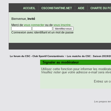
ACCUEIL
CSCONSTANTINE.NET
AIDE
CHARTE DU F
Bienvenue,
Invité
Merci de
vous connecter
ou de
vous inscrire
.
Connexion avec identifiant et un mot de passe
Le forum du CSC - Club Sportif Constantinois
>
Signaler au modérateur
Utilisez cette fonction pour informer les modéra
Veuillez noter que votre adresse e-mail sera révé
Entrez un 
Les propos te