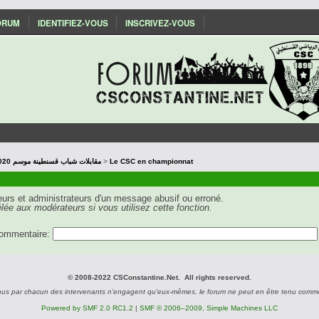
ORUM
IDENTIFIEZ-VOUS
INSCRIVEZ-VOUS
Les matchs du CSC : Saison 2019/2020 مقابلات شباب قسنطينة موسم
>
Le CSC en championnat
teurs et administrateurs d'un message abusif ou erroné.
lée aux modérateurs si vous utilisez cette fonction.
commentaire:
© 2008-2022 CSConstantine.Net. All rights reserved.
nus par chacun des intervenants n'engagent qu'eux-mêmes, le forum ne peut en être tenu comm
Powered by SMF 2.0 RC1.2
|
SMF © 2006–2009, Simple Machines LLC