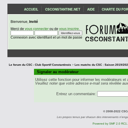
ACCUEIL
CSCONSTANTINE.NET
AIDE
CHARTE DU FO
Bienvenue,
Invité
Merci de
vous connecter
ou de
vous inscrire
.
Connexion avec identifiant et un mot de passe
Le forum du CSC - Club Sportif Constantinois
>
Signaler au modérateur
Utilisez cette fonction pour informer les modérateurs et
Veuillez noter que votre adresse e-mail sera révélée aux
Entrez un commentaire:
© 2008-2022 CSCon
Les propos tenus par chacun des intervenants n'eng
Powered by SMF 2.0 RC1.