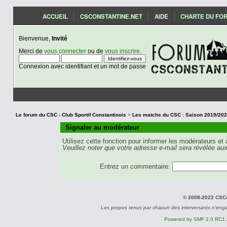
ACCUEIL
CSCONSTANTINE.NET
AIDE
CHARTE DU FO
Bienvenue,
Invité
Merci de
vous connecter
ou de
vous inscrire
.
Connexion avec identifiant et un mot de passe
Le forum du CSC - Club Sportif Constantinois
>
Signaler au modérateur
Utilisez cette fonction pour informer les modérateurs et
Veuillez noter que votre adresse e-mail sera révélée aux
Entrez un commentaire:
© 2008-2022 CSCon
Les propos tenus par chacun des intervenants n'eng
Powered by SMF 2.0 RC1.