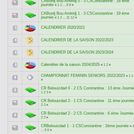
CABordj Bou Arréridj 0 - 3 CSConstantine : 18 ème
journée
«
1
2
...
8
9
»
CABordj Bou Arréridj 1 - 3 CSConstantine : 19 ème
journée
«
1
2
...
11
12
»
CALENDRIER 2020/2021
CALENDRIER DE LA SAISON 2022/2023
CALENDRIER DE LA SAISON 2023/2024
Calendrier de la saison 2024/2025
«
1
2
»
CHAMPIONNAT FEMININ SENIORS 2022/2023
«
1
2
»
CR Belouizdad 0 - 2 CS Constantine : 13 éme Journ
1
2
3
»
CR Belouizdad 2 - 1 CS Constantine : 11 éme journé
2
3
»
CR Belouizdad 2 - 2 CS Constantine : 6 éme Journé
2
3
»
CRBelouizdad 1 - 1 CSConstantine : 2éme journèe
«
...
5
6
»