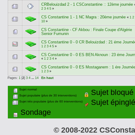
CRBelouizdad 2 - 1 CSConstantine :: 12ème journée
2
3
4
5
»
CS Constantine 1 - 1 NC Magra : 20ème journèe
«
1
2
10
»
CS Constantine - CF Akbou : Finale Coupe d'Algérie
Senior Fumunin
CS Constantine 0 - 0 CR Belouizdad : 21 éme Journ
1
2
3
4
5
»
CS Constantine 0 - 0 ES BEN Aknoun : 23 éme Jour
«
1
2
3
4
»
CS Constantine 0 - 0 ES Mostaganem : 1 ére Journé
1
2
3
»
Pages:
1
[
2
]
3
4
...
14
En haut
Sujet normal
Sujet bloqué
Sujet populaire (plus de 30 interventions)
Sujet épingl
Sujet très populaire (plus de 60 interventions)
Sondage
© 2008-2022 CSConstant