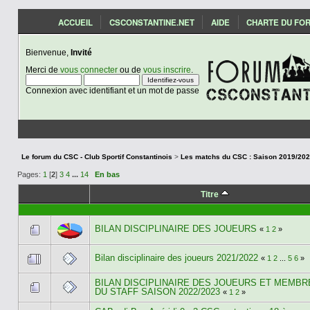
ACCUEIL
CSCONSTANTINE.NET
AIDE
CHARTE DU FO
Bienvenue,
Invité
Merci de
vous connecter
ou de
vous inscrire
.
Connexion avec identifiant et un mot de passe
Le forum du CSC - Club Sportif Constantinois
>
Pages:
1
[
2
]
3
4
...
14
En bas
Titre
BILAN DISCIPLINAIRE DES JOUEURS
«
1
2
»
Bilan disciplinaire des joueurs 2021/2022
«
1
2
...
5
6
»
BILAN DISCIPLINAIRE DES JOUEURS ET MEMBR
DU STAFF SAISON 2022/2023
«
1
2
»