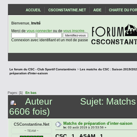
ACCUEIL
CSCONSTANTINE.NET
AIDE
CHARTE DU FO
Bienvenue,
Invité
Merci de
vous connecter
ou de
vous inscrire
.
Connexion avec identifiant et un mot de passe
Le forum du CSC - Club Sportif Constantinois
>
préparation d'inter-saison
Pages: [
1
]
En bas
Auteur
Sujet: Matchs
6606 fois)
Matchs de préparation d'inter-saison
CSConstantine.Net
le:
03 août 2019 à 20:53:56 »
~ TEAM ~
CSC 1 ASAM 1