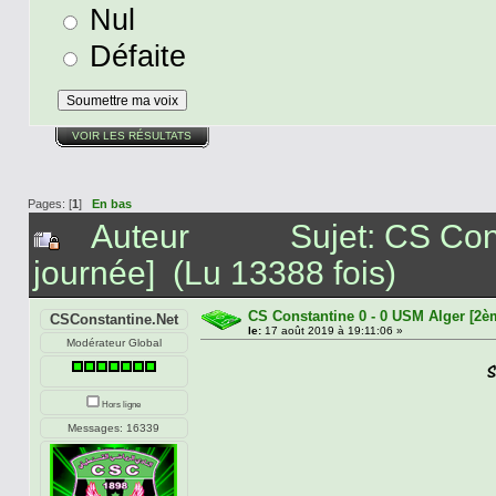
Nul
Défaite
VOIR LES RÉSULTATS
Pages: [
1
]
En bas
Auteur
Sujet: CS Con
journée] (Lu 13388 fois)
CS Constantine 0 - 0 USM Alger [2è
CSConstantine.Net
le:
17 août 2019 à 19:11:06 »
Modérateur Global
Hors ligne
Messages: 16339