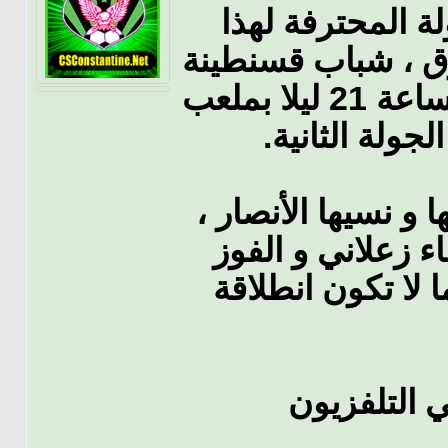
ة المحترفة لهذا
رق ، شباب قسنطينة
يستقبل بعد غد إتحاد العاصمة على الساعة 21 ليلا بملعب
لجولة الثانية
ا و نسيها الأنصار
اء زعلاني و الفوز
ا لا تكون انطلاقة
ي التلفزيون