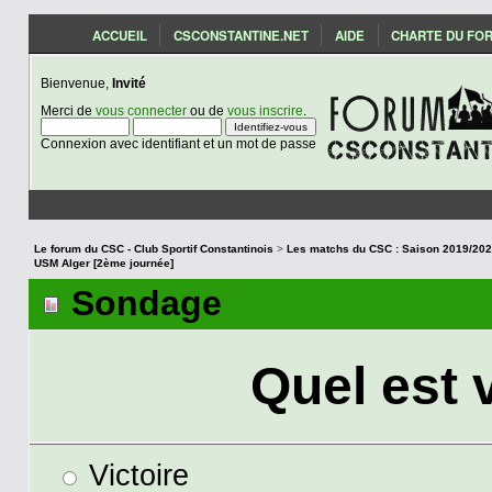
ACCUEIL
CSCONSTANTINE.NET
AIDE
CHARTE DU FO
Bienvenue,
Invité
Merci de
vous connecter
ou de
vous inscrire
.
Connexion avec identifiant et un mot de passe
Le forum du CSC - Club Sportif Constantinois
>
USM Alger [2ème journée]
Sondage
Quel est 
Victoire