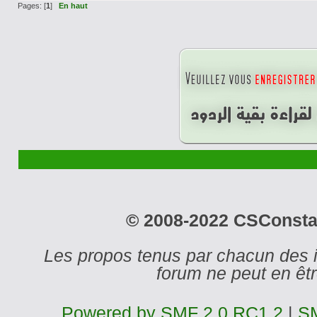
Pages: [
1
]
En haut
© 2008-2022 CSConstant
Les propos tenus par chacun des 
forum ne peut en ê
Powered by SMF 2.0 RC1.2
|
SM