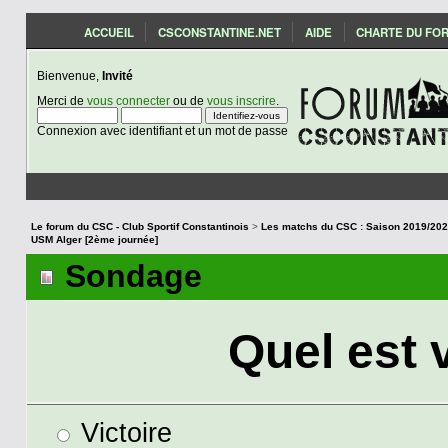
ACCUEIL
CSCONSTANTINE.NET
AIDE
CHARTE DU FO
Bienvenue,
Invité
Merci de
vous connecter
ou de
vous inscrire
.
Connexion avec identifiant et un mot de passe
Le forum du CSC - Club Sportif Constantinois
>
USM Alger [2ème journée]
Sondage
Quel est 
Victoire