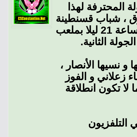
ة المحترفة لهذا
رق ، شباب قسنطينة
يستقبل بعد غد إتحاد العاصمة على الساعة 21 ليلا بملعب
لجولة الثانية
ا و نسيها الأنصار
اء زعلاني و الفوز
ا لا تكون انطلاقة
ي التلفزيون