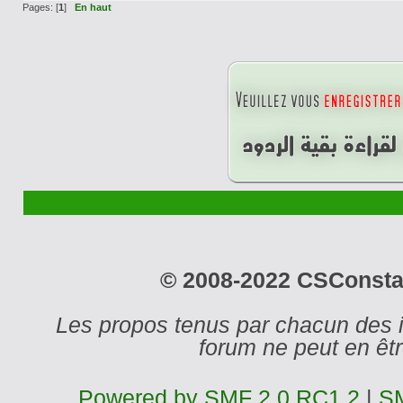
Pages: [
1
]
En haut
© 2008-2022 CSConstant
Les propos tenus par chacun des 
forum ne peut en ê
Powered by SMF 2.0 RC1.2
|
SM