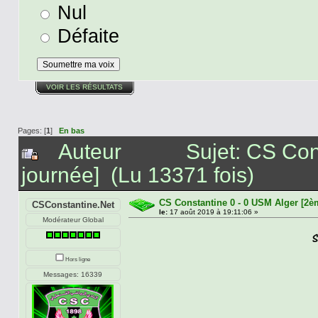
Nul
Défaite
VOIR LES RÉSULTATS
Pages: [
1
]
En bas
Auteur
Sujet: CS Con
journée] (Lu 13371 fois)
CS Constantine 0 - 0 USM Alger [2è
CSConstantine.Net
le:
17 août 2019 à 19:11:06 »
Modérateur Global
Hors ligne
Messages: 16339