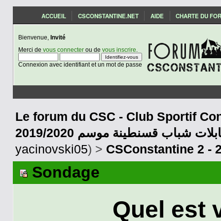
ACCUEIL
CSCONSTANTINE.NET
AIDE
CHARTE DU FO
Bienvenue,
Invité
Merci de
vous connecter
ou de
vous inscrire
.
Connexion avec identifiant et un mot de passe
Le forum du CSC - Club Sportif Con
2019/2020 بلات شباب قسنطينة موسم
yacinovski05
) >
CSConstantine 2 - 
Sondage
Quel est 