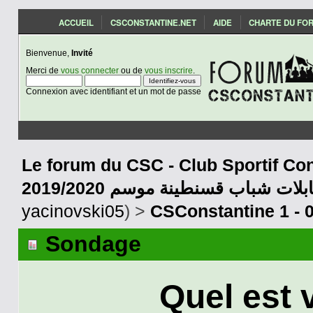
ACCUEIL
CSCONSTANTINE.NET
AIDE
CHARTE DU FO
Bienvenue,
Invité
Merci de
vous connecter
ou de
vous inscrire
.
Connexion avec identifiant et un mot de passe
Le forum du CSC - Club Sportif Con
2019/2020 بلات شباب قسنطينة موسم
yacinovski05
) >
CSConstantine 1 - 
Sondage
Quel est 