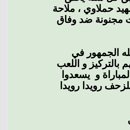
الشهيد حملاوي ، ملاحة
ات مجنونة ضد وفاق
له الجمهور في
الساعة 17:45 ، عليهم بالتركيز و اللعب
لمباراة و يسعدوا
للزحف رويدا رويدا