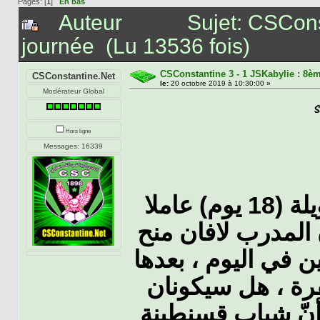
Pages: [
1
]
En bas
Auteur
Sujet: CSCons
journée (Lu 13536 fois)
CSConstantine 3 - 1 JSKabylie : 8è
CSConstantine.Net
le:
20 octobre 2019 à 10:30:00 »
Modérateur Global
Hors ligne
Messages: 16339
هل سيكون توقف البطولة لمدّة طويلة (18 يوم) عاملا
ّ المدرب لافان منح
5  في اليوم ، بعدها
قرة ، هل سيكونان
 أنّ شباب قسنطينة