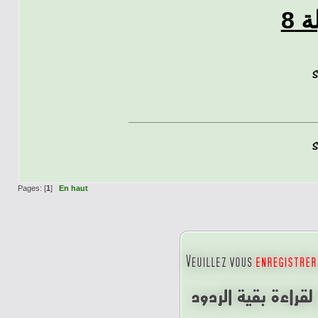
 8
Pages: [
1
]
En haut