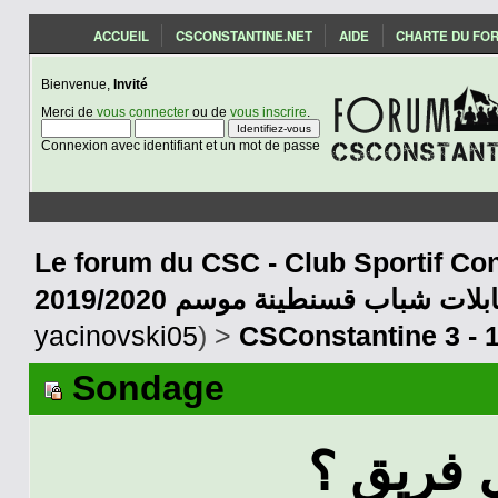
ACCUEIL
CSCONSTANTINE.NET
AIDE
CHARTE DU FO
Bienvenue,
Invité
Merci de
vous connecter
ou de
vous inscrire
.
Connexion avec identifiant et un mot de passe
Le forum du CSC - Club Sportif Con
2019/2020 بلات شباب قسنطينة موسم
yacinovski05
) >
CSConstantine 3 - 
Sondage
فريق ؟