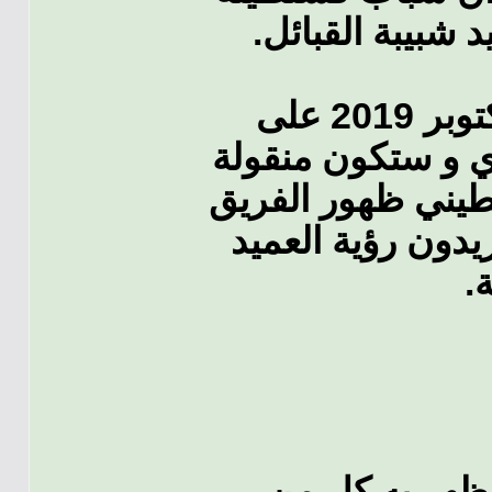
د شبيبة القبائل
المباراة ستلعب يوم الأربعاء 23 أكتوبر 2019 على
حملاوي و ستكون منقولة
طيني ظهور الفريق
يدون رؤية العميد
جة
ي ظهر به كل من