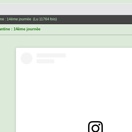
tine : 14ème journèe (Lu 11764 fois)
antine : 14ème journèe