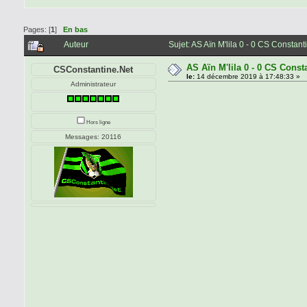
Pages: [
1
]
En bas
Auteur
Sujet: AS Aïn M'lila 0 - 0 CS Constan
AS Aïn M'lila 0 - 0 CS Const
CSConstantine.Net
le:
14 décembre 2019 à 17:48:33 »
Administrateur
Hors ligne
Messages: 20116