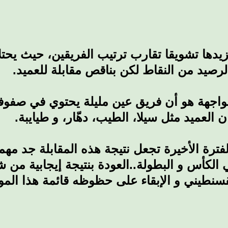
سي طابعا محليا 100 % و سيزيدها تشويقا تقارب ترتيب الفريقين، 
رصيد من النقاط لكن بناقص مقابلة للعميد
مواجهة هو أن فريق عين مليلة يحتوي في صفو
ن العميد مثل سيلا، الطيب، دهّار، و طيايبة
لفترة الأخيرة تجعل نتيجة هذه المقابلة جد مهمة
 الكأس و البطولة..العودة بنتيجة إيجابية من 
القسنطيني و الإبقاء على حظوظه قائمة هذا ال