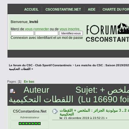
ACCUEIL
CSCONSTANTINE.NET
AIDE
CHARTE DU FO
Bienvenue,
Invité
Merci de
vous connecter
ou de
vous inscrire
.
Connexion avec identifiant et un mot de passe
Le forum du CSC - Club Sportif Constantinois
>
+ اللقطات التحكيمية
Pages: [
1
]
En bas
Auteur
Sujet: شباب قسنطينة 2 ـ 3 مولودية الجزائر : الملخص +
اللقطات التحكيمية (Lu 16690 f
شباب قسنطينة 2 ـ 3 مولودية الجزائر : الملخص + اللقطات
CSConstantine.Net
التحكيمية
Administrateur
le:
21 décembre 2019 à 23:52:21 »