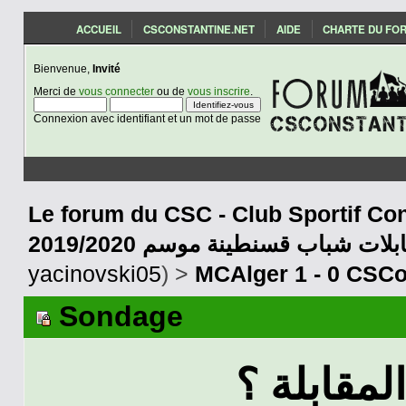
ACCUEIL
CSCONSTANTINE.NET
AIDE
CHARTE DU FO
Bienvenue,
Invité
Merci de
vous connecter
ou de
vous inscrire
.
Connexion avec identifiant et un mot de passe
Le forum du CSC - Club Sportif Con
2019/2020 بلات شباب قسنطينة موسم
yacinovski05
) >
MCAlger 1 - 0 CSCo
Sondage
لمقابلة ؟