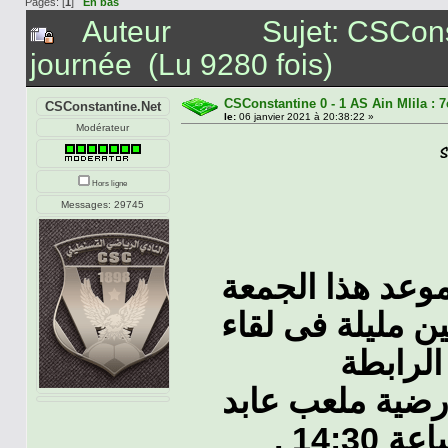
Pages: [
1
]
En bas
Auteur
Sujet: CSCons
journée (Lu 9280 fois)
CSConstantine 0 - 1 AS Ain Mlila : 
CSConstantine.Net
le:
06 janvier 2021 à 20:38:22 »
Modérateur
Hors ligne
Messages: 29745
وعد هذا الجمعة
2021/01/08 ة فى لقاء
أرضية ملعب عابد
14:30