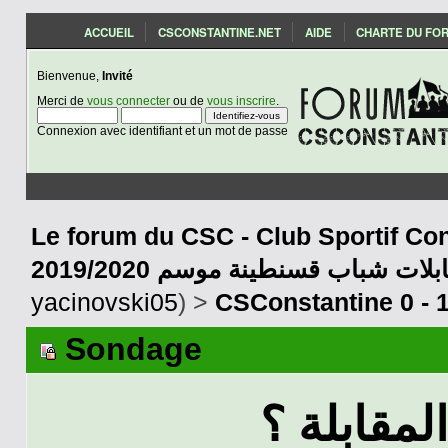
ACCUEIL
CSCONSTANTINE.NET
AIDE
CHARTE DU FO
Bienvenue,
Invité
Merci de
vous connecter
ou de
vous inscrire
.
Connexion avec identifiant et un mot de passe
Le forum du CSC - Club Sportif Con
2019/2020 بلات شباب قسنطينة موسم
yacinovski05
) >
CSConstantine 0 - 1
Sondage
لمقابلة ؟