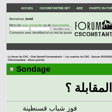
ACCUEIL
CSCONSTANTINE.NET
AIDE
CHARTE DU FO
Bienvenue,
Invité
Merci de
vous connecter
ou de
vous inscrire
.
Connexion avec identifiant et un mot de passe
Le forum du CSC - Club Sportif Constantinois
>
CSConstantine : 8éme journée
Sondage
لمقابلة ؟
فوز شباب قسنطينة