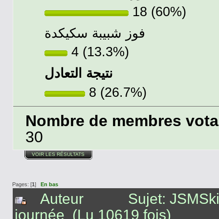
18 (60%)
فوز شبيبة سكيكدة
4 (13.3%)
نتيجة التعادل
8 (26.7%)
Nombre de membres votant
30
VOIR LES RÉSULTATS
Pages: [
1
]
En bas
Auteur
Sujet: JSMSki
journée (Lu 10619 fois)