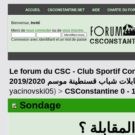
ACCUEIL
CSCONSTANTINE.NET
AIDE
CHARTE DU FO
Bienvenue,
Invité
Merci de
vous connecter
ou de
vous inscrire
.
Connexion avec identifiant et un mot de passe
Le forum du CSC - Club Sportif Con
2019/2020 بلات شباب قسنطينة موسم
yacinovski05
) >
CSConstantine 0 - 1
Sondage
لمقابلة ؟