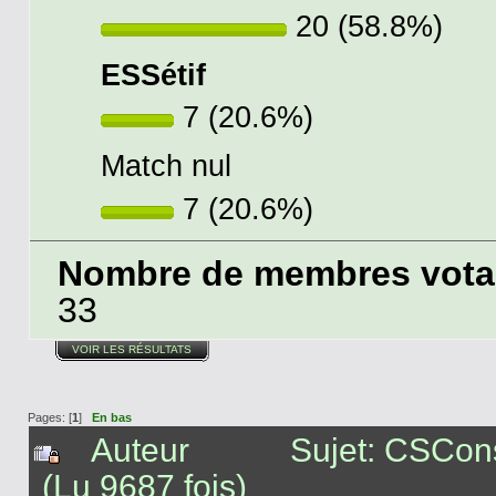
20 (58.8%)
ESSétif
7 (20.6%)
Match nul
7 (20.6%)
Nombre de membres votant
33
VOIR LES RÉSULTATS
Pages: [
1
]
En bas
Auteur
Sujet: CSCons
(Lu 9687 fois)