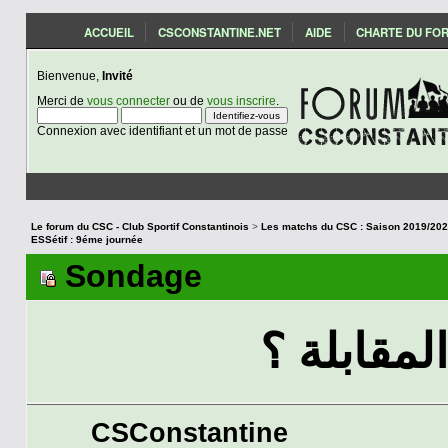
ACCUEIL
CSCONSTANTINE.NET
AIDE
CHARTE DU FO
Bienvenue,
Invité
Merci de
vous connecter
ou de
vous inscrire
.
Connexion avec identifiant et un mot de passe
Le forum du CSC - Club Sportif Constantinois
>
ESSétif : 9éme journée
Sondage
لمقابلة ؟
CSConstantine